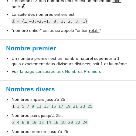
L'ensemble ℤ des nombres entiers est un ensemble
infini
ℤ
noté
La suite des nombres entiers est:
ℤ = {…,−3,−2,−1, 0, 1, 2, 3, …}
"nombre entier" est aussi appelé "entier
relatif
"
Nombre premier
Un nombre premier est un nombre naturel supérieur à 1
qui a exactement deux diviseurs distincts; soit 1 et lui-même
Voir
la page consacrée aux Nombres Premiers
Nombres divers
Nombres impairs jusqu'à 25 :
1
3
5
7
9
11
13
15
17
19
21
23
25
Nombres pairs jusqu'à 25 :
2
4
6
8
10
12
14
16
18
20
22
24
Nombres premiers jusqu'à 25 :