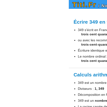
Titi.Fr
/ N
Écrire 349 en 
349 s'écrit en Fran
trois cent quar
ou avec les recom
trois-cent-quar
Écriture identique 
Le nombre ordinal 3
trois cent quar
Calculs arith
349 est un nombr
Diviseurs :
1, 349
Décomposition en f
349 est un
nombre
La racine carrée d