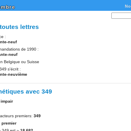
No
ombre
toutes lettres
ce :
ante-neuf
mandations de 1990 :
ante-neuf
en Belgique ou Suisse
49 s'écrit :
ante-neuvième
métiques avec 349
e
impair
acteurs premiers:
349
 premier
e 349 est ~
18.682