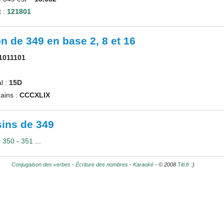
t :
121801
n de 349 en base 2, 8 et 16
1011101
l :
15D
ains :
CCCXLIX
ins de 349
-
350
-
351
...
Conjugaison des verbes
-
Écriture des nombres
-
Karaoké
- © 2008
Titi.fr
:)