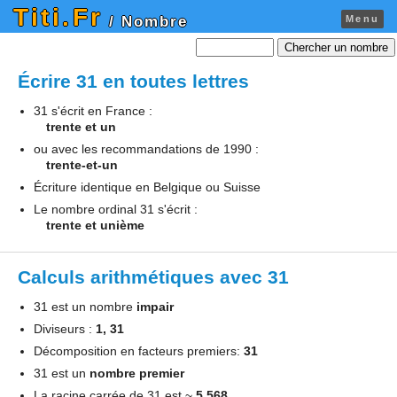
Titi.Fr
Menu
/ Nombre
Chercher un nombre
Écrire 31 en toutes lettres
31 s'écrit en France :
trente et un
ou avec les recommandations de 1990 :
trente-et-un
Écriture identique en Belgique ou Suisse
Le nombre ordinal 31 s'écrit :
trente et unième
Calculs arithmétiques avec 31
31 est un nombre
impair
Diviseurs :
1, 31
Décomposition en facteurs premiers:
31
31 est un
nombre premier
La racine carrée de 31 est ~
5.568