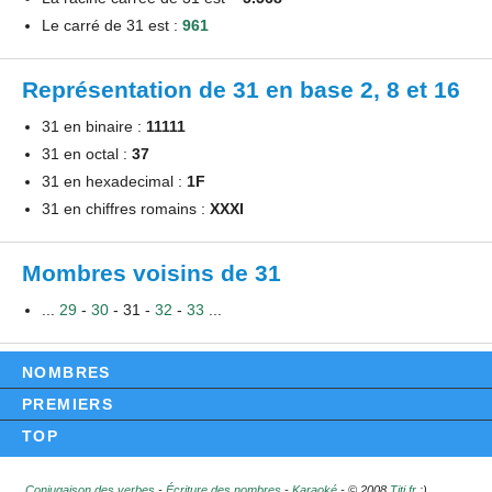
Le carré de 31 est :
961
Représentation de 31 en base 2, 8 et 16
31 en binaire :
11111
31 en octal :
37
31 en hexadecimal :
1F
31 en chiffres romains :
XXXI
Mombres voisins de 31
...
29
-
30
- 31 -
32
-
33
...
NOMBRES
PREMIERS
TOP
Conjugaison des verbes
-
Écriture des nombres
-
Karaoké
- © 2008
Titi.fr
:)