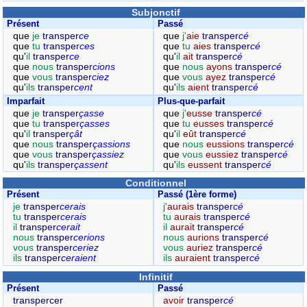
Subjonctif
Présent
Passé
que
je
transper
ce
que
j'
aie
transper
cé
que
tu
transper
ces
que
tu
aies
transper
cé
qu'
il
transper
ce
qu'
il
ait
transper
cé
que
nous
transper
cions
que
nous
ayons
transper
cé
que
vous
transper
ciez
que
vous
ayez
transper
cé
qu'
ils
transper
cent
qu'
ils
aient
transper
cé
Imparfait
Plus-que-parfait
que
je
transper
çasse
que
j'
eusse
transper
cé
que
tu
transper
çasses
que
tu
eusses
transper
cé
qu'
il
transper
çât
qu'
il
eût
transper
cé
que
nous
transper
çassions
que
nous
eussions
transper
cé
que
vous
transper
çassiez
que
vous
eussiez
transper
cé
qu'
ils
transper
çassent
qu'
ils
eussent
transper
cé
Conditionnel
Présent
Passé (1ère forme)
je
transper
cerais
j'
aurais
transper
cé
tu
transper
cerais
tu
aurais
transper
cé
il
transper
cerait
il
aurait
transper
cé
nous
transper
cerions
nous
aurions
transper
cé
vous
transper
ceriez
vous
auriez
transper
cé
ils
transper
ceraient
ils
auraient
transper
cé
Infinitif
Présent
Passé
transpercer
avoir
transper
cé