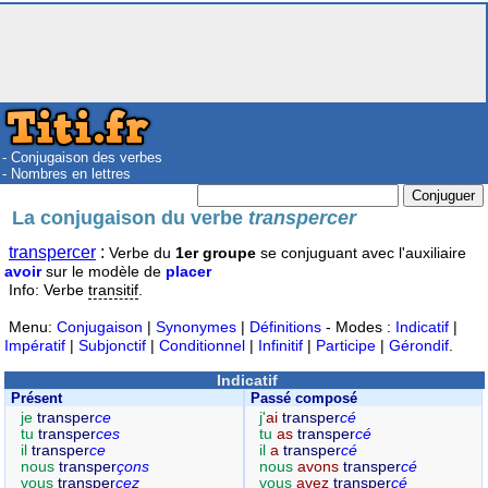
- Conjugaison des verbes
- Nombres en lettres
La conjugaison du verbe
transpercer
transpercer
:
Verbe du
1er groupe
se conjuguant avec l'auxiliaire
avoir
sur le modèle de
placer
Info: Verbe
transitif
.
Menu:
Conjugaison
|
Synonymes
|
Définitions
- Modes :
Indicatif
|
Impératif
|
Subjonctif
|
Conditionnel
|
Infinitif
|
Participe
|
Gérondif
.
Indicatif
Présent
Passé composé
je
transper
ce
j'
ai
transper
cé
tu
transper
ces
tu
as
transper
cé
il
transper
ce
il
a
transper
cé
nous
transper
çons
nous
avons
transper
cé
vous
transper
cez
vous
avez
transper
cé