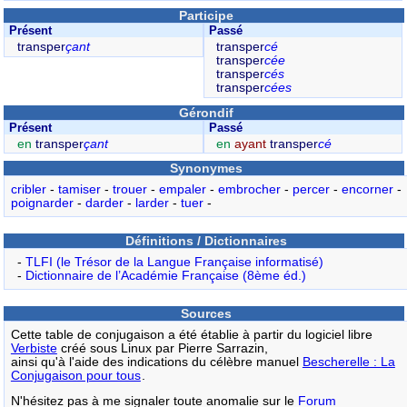
Participe
Présent
Passé
transper
çant
transper
cé
transper
cée
transper
cés
transper
cées
Gérondif
Présent
Passé
en
transper
çant
en
ayant
transper
cé
Synonymes
cribler
-
tamiser
-
trouer
-
empaler
-
embrocher
-
percer
-
encorner
-
poignarder
-
darder
-
larder
-
tuer
-
Définitions / Dictionnaires
-
TLFI (le Trésor de la Langue Française informatisé)
-
Dictionnaire de l’Académie Française (8ème éd.)
Sources
Cette table de conjugaison a été établie à partir du logiciel libre
Verbiste
créé sous Linux par Pierre Sarrazin,
ainsi qu'à l'aide des indications du célèbre manuel
Bescherelle : La
Conjugaison pour tous
.
N'hésitez pas à me signaler toute anomalie sur le
Forum