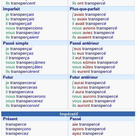
ils
transper
cent
ils
ont
transper
cé
Imparfait
Plus-que-parfait
je
transper
çais
j'
avais
transper
cé
tu
transper
çais
tu
avais
transper
cé
il
transper
çait
il
avait
transper
cé
nous
transper
cions
nous
avions
transper
cé
vous
transper
ciez
vous
aviez
transper
cé
ils
transper
çaient
ils
avaient
transper
cé
Passé simple
Passé antérieur
je
transper
çai
j'
eus
transper
cé
tu
transper
ças
tu
eus
transper
cé
il
transper
ça
il
eut
transper
cé
nous
transper
çâmes
nous
eûmes
transper
cé
vous
transper
çâtes
vous
eûtes
transper
cé
ils
transper
cèrent
ils
eurent
transper
cé
Futur
Futur antérieur
je
transper
cerai
j'
aurai
transper
cé
tu
transper
ceras
tu
auras
transper
cé
il
transper
cera
il
aura
transper
cé
nous
transper
cerons
nous
aurons
transper
cé
vous
transper
cerez
vous
aurez
transper
cé
ils
transper
ceront
ils
auront
transper
cé
Impératif
Présent
Passé
transper
ce
aie
transper
cé
transper
çons
ayons
transper
cé
transper
cez
ayez
transper
cé