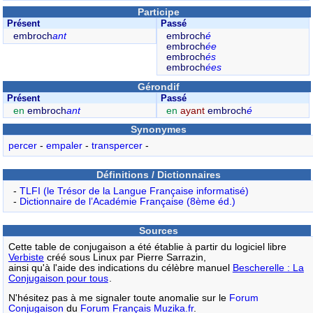
Participe
Présent
Passé
embroch
ant
embroch
é
embroch
ée
embroch
és
embroch
ées
Gérondif
Présent
Passé
en
embroch
ant
en
ayant
embroch
é
Synonymes
percer
-
empaler
-
transpercer
-
Définitions / Dictionnaires
-
TLFI (le Trésor de la Langue Française informatisé)
-
Dictionnaire de l’Académie Française (8ème éd.)
Sources
Cette table de conjugaison a été établie à partir du logiciel libre
Verbiste
créé sous Linux par Pierre Sarrazin,
ainsi qu'à l'aide des indications du célèbre manuel
Bescherelle : La
Conjugaison pour tous
.
N'hésitez pas à me signaler toute anomalie sur le
Forum
Conjugaison
du
Forum Français Muzika.fr
.