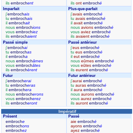
ils
embroch
ent
ils
ont
embroch
é
Imparfait
Plus-que-parfait
j'
embroch
ais
j'
avais
embroch
é
tu
embroch
ais
tu
avais
embroch
é
il
embroch
ait
il
avait
embroch
é
nous
embroch
ions
nous
avions
embroch
é
vous
embroch
iez
vous
aviez
embroch
é
ils
embroch
aient
ils
avaient
embroch
é
Passé simple
Passé antérieur
j'
embroch
ai
j'
eus
embroch
é
tu
embroch
as
tu
eus
embroch
é
il
embroch
a
il
eut
embroch
é
nous
embroch
âmes
nous
eûmes
embroch
é
vous
embroch
âtes
vous
eûtes
embroch
é
ils
embroch
èrent
ils
eurent
embroch
é
Futur
Futur antérieur
j'
embroch
erai
j'
aurai
embroch
é
tu
embroch
eras
tu
auras
embroch
é
il
embroch
era
il
aura
embroch
é
nous
embroch
erons
nous
aurons
embroch
é
vous
embroch
erez
vous
aurez
embroch
é
ils
embroch
eront
ils
auront
embroch
é
Impératif
Présent
Passé
embroch
e
aie
embroch
é
embroch
ons
ayons
embroch
é
embroch
ez
ayez
embroch
é