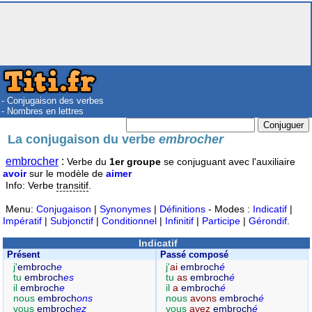
- Conjugaison des verbes
- Nombres en lettres
La conjugaison du verbe
embrocher
embrocher
:
Verbe du
1er groupe
se conjuguant avec l'auxiliaire
avoir
sur le modèle de
aimer
Info: Verbe
transitif
.
Menu:
Conjugaison
|
Synonymes
|
Définitions
- Modes :
Indicatif
|
Impératif
|
Subjonctif
|
Conditionnel
|
Infinitif
|
Participe
|
Gérondif
.
Indicatif
Présent
Passé composé
j'
embroch
e
j'
ai
embroch
é
tu
embroch
es
tu
as
embroch
é
il
embroch
e
il
a
embroch
é
nous
embroch
ons
nous
avons
embroch
é
vous
embroch
ez
vous
avez
embroch
é