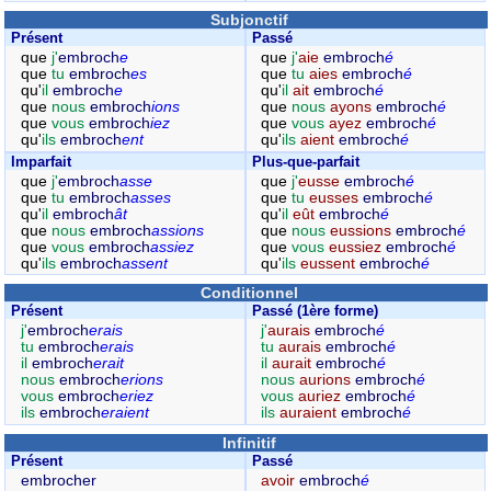
Subjonctif
Présent
Passé
que
j'
embroch
e
que
j'
aie
embroch
é
que
tu
embroch
es
que
tu
aies
embroch
é
qu'
il
embroch
e
qu'
il
ait
embroch
é
que
nous
embroch
ions
que
nous
ayons
embroch
é
que
vous
embroch
iez
que
vous
ayez
embroch
é
qu'
ils
embroch
ent
qu'
ils
aient
embroch
é
Imparfait
Plus-que-parfait
que
j'
embroch
asse
que
j'
eusse
embroch
é
que
tu
embroch
asses
que
tu
eusses
embroch
é
qu'
il
embroch
ât
qu'
il
eût
embroch
é
que
nous
embroch
assions
que
nous
eussions
embroch
é
que
vous
embroch
assiez
que
vous
eussiez
embroch
é
qu'
ils
embroch
assent
qu'
ils
eussent
embroch
é
Conditionnel
Présent
Passé (1ère forme)
j'
embroch
erais
j'
aurais
embroch
é
tu
embroch
erais
tu
aurais
embroch
é
il
embroch
erait
il
aurait
embroch
é
nous
embroch
erions
nous
aurions
embroch
é
vous
embroch
eriez
vous
auriez
embroch
é
ils
embroch
eraient
ils
auraient
embroch
é
Infinitif
Présent
Passé
embrocher
avoir
embroch
é