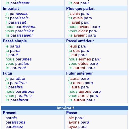
ils
par
aissent
ils
ont
par
u
Imparfait
Plus-que-parfait
je
par
aissais
j'
avais
par
u
tu
par
aissais
tu
avais
par
u
il
par
aissait
il
avait
par
u
nous
par
aissions
nous
avions
par
u
vous
par
aissiez
vous
aviez
par
u
ils
par
aissaient
ils
avaient
par
u
Passé simple
Passé antérieur
je
par
us
j'
eus
par
u
tu
par
us
tu
eus
par
u
il
par
ut
il
eut
par
u
nous
par
ûmes
nous
eûmes
par
u
vous
par
ûtes
vous
eûtes
par
u
ils
par
urent
ils
eurent
par
u
Futur
Futur antérieur
je
par
aîtrai
j'
aurai
par
u
tu
par
aîtras
tu
auras
par
u
il
par
aîtra
il
aura
par
u
nous
par
aîtrons
nous
aurons
par
u
vous
par
aîtrez
vous
aurez
par
u
ils
par
aîtront
ils
auront
par
u
Impératif
Présent
Passé
par
ais
aie
par
u
par
aissons
ayons
par
u
par
aissez
ayez
par
u