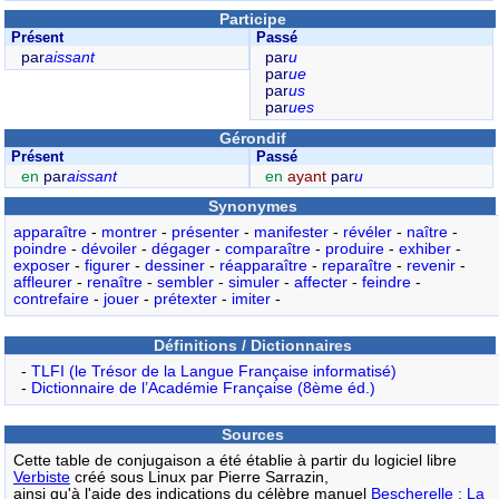
Participe
Présent
Passé
par
aissant
par
u
par
ue
par
us
par
ues
Gérondif
Présent
Passé
en
par
aissant
en
ayant
par
u
Synonymes
apparaître
-
montrer
-
présenter
-
manifester
-
révéler
-
naître
-
poindre
-
dévoiler
-
dégager
-
comparaître
-
produire
-
exhiber
-
exposer
-
figurer
-
dessiner
-
réapparaître
-
reparaître
-
revenir
-
affleurer
-
renaître
-
sembler
-
simuler
-
affecter
-
feindre
-
contrefaire
-
jouer
-
prétexter
-
imiter
-
Définitions / Dictionnaires
-
TLFI (le Trésor de la Langue Française informatisé)
-
Dictionnaire de l’Académie Française (8ème éd.)
Sources
Cette table de conjugaison a été établie à partir du logiciel libre
Verbiste
créé sous Linux par Pierre Sarrazin,
ainsi qu'à l'aide des indications du célèbre manuel
Bescherelle : La