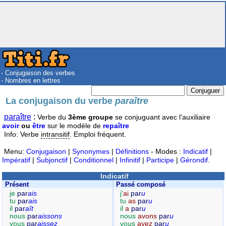
- Conjugaison des verbes
- Nombres en lettres
La conjugaison du verbe
paraître
paraître
:
Verbe du
3ème groupe
se conjuguant avec l'auxiliaire
avoir
ou
être
sur le modèle de
repaître
Info: Verbe
intransitif
. Emploi fréquent.
Menu:
Conjugaison
|
Synonymes
|
Définitions
- Modes :
Indicatif
|
Impératif
|
Subjonctif
|
Conditionnel
|
Infinitif
|
Participe
|
Gérondif
.
Indicatif
Présent
Passé composé
je
par
ais
j'
ai
par
u
tu
par
ais
tu
as
par
u
il
par
aît
il
a
par
u
nous
par
aissons
nous
avons
par
u
vous
par
aissez
vous
avez
par
u