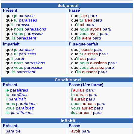
Subjonctif
Présent
Passé
que
je
par
aisse
que
j'
aie
par
u
que
tu
par
aisses
que
tu
aies
par
u
qu'
il
par
aisse
qu'
il
ait
par
u
que
nous
par
aissions
que
nous
ayons
par
u
que
vous
par
aissiez
que
vous
ayez
par
u
qu'
ils
par
aissent
qu'
ils
aient
par
u
Imparfait
Plus-que-parfait
que
je
par
usse
que
j'
eusse
par
u
que
tu
par
usses
que
tu
eusses
par
u
qu'
il
par
ût
qu'
il
eût
par
u
que
nous
par
ussions
que
nous
eussions
par
u
que
vous
par
ussiez
que
vous
eussiez
par
u
qu'
ils
par
ussent
qu'
ils
eussent
par
u
Conditionnel
Présent
Passé (1ère forme)
je
par
aîtrais
j'
aurais
par
u
tu
par
aîtrais
tu
aurais
par
u
il
par
aîtrait
il
aurait
par
u
nous
par
aîtrions
nous
aurions
par
u
vous
par
aîtriez
vous
auriez
par
u
ils
par
aîtraient
ils
auraient
par
u
Infinitif
Présent
Passé
paraître
avoir
par
u