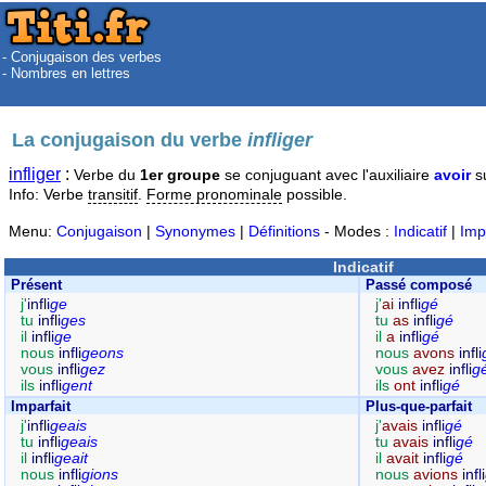
- Conjugaison des verbes
- Nombres en lettres
La conjugaison du verbe
infliger
infliger
:
Verbe du
1er groupe
se conjuguant avec l'auxiliaire
avoir
s
Info: Verbe
transitif
.
Forme pronominale
possible.
Menu:
Conjugaison
|
Synonymes
|
Définitions
- Modes :
Indicatif
|
Imp
Indicatif
Présent
Passé composé
j'
infli
ge
j'
ai
infli
gé
tu
infli
ges
tu
as
infli
gé
il
infli
ge
il
a
infli
gé
nous
infli
geons
nous
avons
infli
vous
infli
gez
vous
avez
infli
g
ils
infli
gent
ils
ont
infli
gé
Imparfait
Plus-que-parfait
j'
infli
geais
j'
avais
infli
gé
tu
infli
geais
tu
avais
infli
gé
il
infli
geait
il
avait
infli
gé
nous
infli
gions
nous
avions
infli