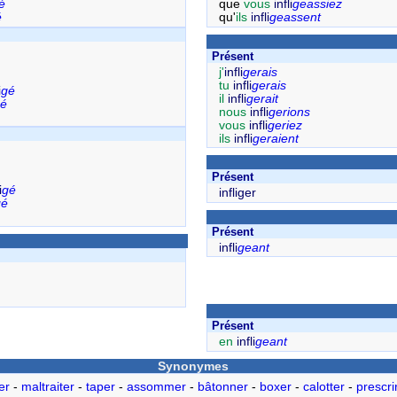
é
que
vous
infli
geassiez
é
qu'
ils
infli
geassent
Présent
j'
infli
gerais
tu
infli
gerais
i
gé
il
infli
gerait
é
nous
infli
gerions
vous
infli
geriez
ils
infli
geraient
Présent
i
gé
infliger
gé
Présent
infli
geant
Présent
en
infli
geant
Synonymes
er
-
maltraiter
-
taper
-
assommer
-
bâtonner
-
boxer
-
calotter
-
prescri