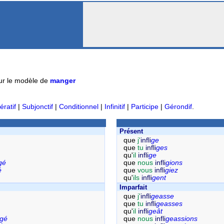
ur le modèle de
manger
ératif
|
Subjonctif
|
Conditionnel
|
Infinitif
|
Participe
|
Gérondif
.
Présent
que
j'
infli
ge
que
tu
infli
ges
qu'
il
infli
ge
gé
que
nous
infli
gions
é
que
vous
infli
giez
qu'
ils
infli
gent
Imparfait
que
j'
infli
geasse
que
tu
infli
geasses
qu'
il
infli
geât
gé
que
nous
infli
geassions