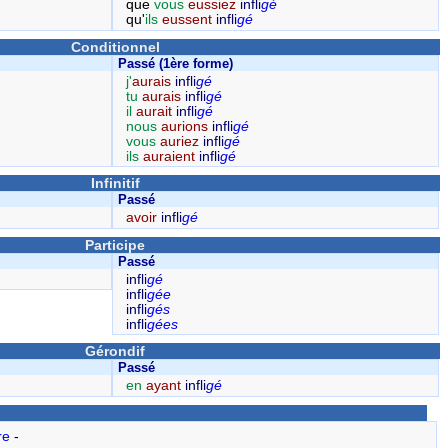
que
vous
eussiez
infli
gé
qu'
ils
eussent
infli
gé
Conditionnel
Passé (1ère forme)
j'
aurais
infli
gé
tu
aurais
infli
gé
il
aurait
infli
gé
nous
aurions
infli
gé
vous
auriez
infli
gé
ils
auraient
infli
gé
Infinitif
Passé
avoir
infli
gé
Participe
Passé
infli
gé
infli
gée
infli
gés
infli
gées
Gérondif
Passé
en
ayant
infli
gé
re
-