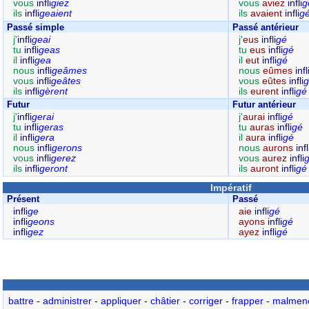
vous
infli
giez
vous
aviez
infli
g
ils
infli
geaient
ils
avaient
infli
g
Passé simple
Passé antérieur
j'
infli
geai
j'
eus
infli
gé
tu
infli
geas
tu
eus
infli
gé
il
infli
gea
il
eut
infli
gé
nous
infli
geâmes
nous
eûmes
infl
vous
infli
geâtes
vous
eûtes
infli
g
ils
infli
gèrent
ils
eurent
infli
gé
Futur
Futur antérieur
j'
infli
gerai
j'
aurai
infli
gé
tu
infli
geras
tu
auras
infli
gé
il
infli
gera
il
aura
infli
gé
nous
infli
gerons
nous
aurons
infl
vous
infli
gerez
vous
aurez
infli
ils
infli
geront
ils
auront
infli
gé
Impératif
Présent
Passé
infli
ge
aie
infli
gé
infli
geons
ayons
infli
gé
infli
gez
ayez
infli
gé
battre
-
administrer
-
appliquer
-
châtier
-
corriger
-
frapper
-
malmen