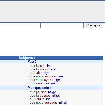
Subjonctif
Passé
que
j'
aie
infli
gé
que
tu
aies
infli
gé
qu'
il
ait
infli
gé
que
nous
ayons
infli
gé
que
vous
ayez
infli
gé
qu'
ils
aient
infli
gé
Plus-que-parfait
que
j'
eusse
infli
gé
que
tu
eusses
infli
gé
qu'
il
eût
infli
gé
que
nous
eussions
infli
gé