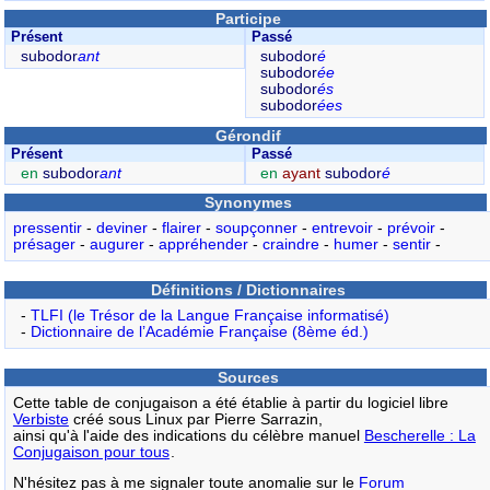
Participe
Présent
Passé
subodor
ant
subodor
é
subodor
ée
subodor
és
subodor
ées
Gérondif
Présent
Passé
en
subodor
ant
en
ayant
subodor
é
Synonymes
pressentir
-
deviner
-
flairer
-
soupçonner
-
entrevoir
-
prévoir
-
présager
-
augurer
-
appréhender
-
craindre
-
humer
-
sentir
-
Définitions / Dictionnaires
-
TLFI (le Trésor de la Langue Française informatisé)
-
Dictionnaire de l’Académie Française (8ème éd.)
Sources
Cette table de conjugaison a été établie à partir du logiciel libre
Verbiste
créé sous Linux par Pierre Sarrazin,
ainsi qu'à l'aide des indications du célèbre manuel
Bescherelle : La
Conjugaison pour tous
.
N'hésitez pas à me signaler toute anomalie sur le
Forum