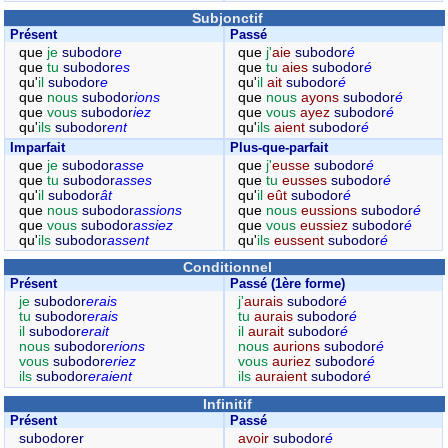
Subjonctif
Présent
Passé
que
je
subodor
e
que
j'
aie
subodor
é
que
tu
subodor
es
que
tu
aies
subodor
é
qu'
il
subodor
e
qu'
il
ait
subodor
é
que
nous
subodor
ions
que
nous
ayons
subodor
é
que
vous
subodor
iez
que
vous
ayez
subodor
é
qu'
ils
subodor
ent
qu'
ils
aient
subodor
é
Imparfait
Plus-que-parfait
que
je
subodor
asse
que
j'
eusse
subodor
é
que
tu
subodor
asses
que
tu
eusses
subodor
é
qu'
il
subodor
ât
qu'
il
eût
subodor
é
que
nous
subodor
assions
que
nous
eussions
subodor
é
que
vous
subodor
assiez
que
vous
eussiez
subodor
é
qu'
ils
subodor
assent
qu'
ils
eussent
subodor
é
Conditionnel
Présent
Passé (1ère forme)
je
subodor
erais
j'
aurais
subodor
é
tu
subodor
erais
tu
aurais
subodor
é
il
subodor
erait
il
aurait
subodor
é
nous
subodor
erions
nous
aurions
subodor
é
vous
subodor
eriez
vous
auriez
subodor
é
ils
subodor
eraient
ils
auraient
subodor
é
Infinitif
Présent
Passé
subodorer
avoir
subodor
é