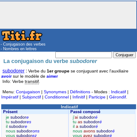
- Conjugaison des verbes
- Nombres en lettres
La conjugaison du verbe
subodorer
subodorer
:
Verbe du
1er groupe
se conjuguant avec l'auxiliaire
avoir
sur le modèle de
aimer
Info: Verbe
transitif
.
Menu:
Conjugaison
|
Synonymes
|
Définitions
- Modes :
Indicatif
|
Impératif
|
Subjonctif
|
Conditionnel
|
Infinitif
|
Participe
|
Gérondif
.
Indicatif
Présent
Passé composé
je
subodor
e
j'
ai
subodor
é
tu
subodor
es
tu
as
subodor
é
il
subodor
e
il
a
subodor
é
nous
subodor
ons
nous
avons
subodor
é
vous
subodor
ez
vous
avez
subodor
é