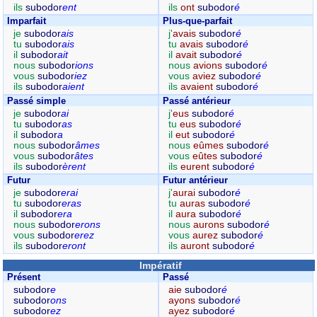
ils
subodor
ent
ils
ont
subodor
é
Imparfait
Plus-que-parfait
je
subodor
ais
j'
avais
subodor
é
tu
subodor
ais
tu
avais
subodor
é
il
subodor
ait
il
avait
subodor
é
nous
subodor
ions
nous
avions
subodor
é
vous
subodor
iez
vous
aviez
subodor
é
ils
subodor
aient
ils
avaient
subodor
é
Passé simple
Passé antérieur
je
subodor
ai
j'
eus
subodor
é
tu
subodor
as
tu
eus
subodor
é
il
subodor
a
il
eut
subodor
é
nous
subodor
âmes
nous
eûmes
subodor
é
vous
subodor
âtes
vous
eûtes
subodor
é
ils
subodor
èrent
ils
eurent
subodor
é
Futur
Futur antérieur
je
subodor
erai
j'
aurai
subodor
é
tu
subodor
eras
tu
auras
subodor
é
il
subodor
era
il
aura
subodor
é
nous
subodor
erons
nous
aurons
subodor
é
vous
subodor
erez
vous
aurez
subodor
é
ils
subodor
eront
ils
auront
subodor
é
Impératif
Présent
Passé
subodor
e
aie
subodor
é
subodor
ons
ayons
subodor
é
subodor
ez
ayez
subodor
é