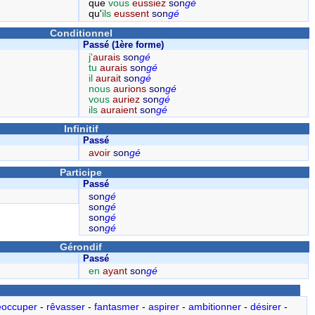
que
vous
eussiez
son
gé
qu'
ils
eussent
son
gé
Conditionnel
Passé (1ère forme)
j'
aurais
son
gé
tu
aurais
son
gé
il
aurait
son
gé
nous
aurions
son
gé
vous
auriez
son
gé
ils
auraient
son
gé
Infinitif
Passé
avoir
son
gé
Participe
Passé
son
gé
son
gé
son
gé
son
gé
Gérondif
Passé
en
ayant
son
gé
éoccuper
-
rêvasser
-
fantasmer
-
aspirer
-
ambitionner
-
désirer
-