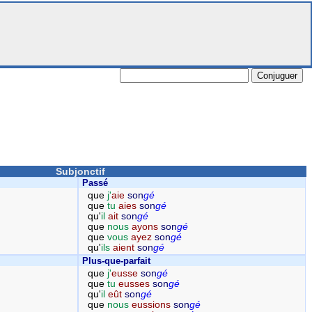
Subjonctif
Passé
que
j'
aie
son
gé
que
tu
aies
son
gé
qu'
il
ait
son
gé
que
nous
ayons
son
gé
que
vous
ayez
son
gé
qu'
ils
aient
son
gé
Plus-que-parfait
que
j'
eusse
son
gé
que
tu
eusses
son
gé
qu'
il
eût
son
gé
que
nous
eussions
son
gé