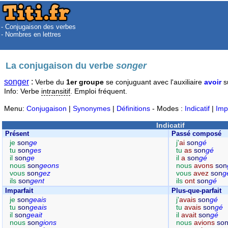
- Conjugaison des verbes
- Nombres en lettres
La conjugaison du verbe
songer
songer
:
Verbe du
1er groupe
se conjuguant avec l'auxiliaire
avoir
s
Info: Verbe
intransitif
. Emploi fréquent.
Menu:
Conjugaison
|
Synonymes
|
Définitions
- Modes :
Indicatif
|
Imp
Indicatif
Présent
Passé composé
je
son
ge
j'
ai
son
gé
tu
son
ges
tu
as
son
gé
il
son
ge
il
a
son
gé
nous
son
geons
nous
avons
son
vous
son
gez
vous
avez
son
g
ils
son
gent
ils
ont
son
gé
Imparfait
Plus-que-parfait
je
son
geais
j'
avais
son
gé
tu
son
geais
tu
avais
son
gé
il
son
geait
il
avait
son
gé
nous
son
gions
nous
avions
so