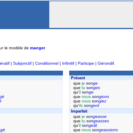
ur le modèle de
manger
ératif
|
Subjonctif
|
Conditionnel
|
Infinitif
|
Participe
|
Gérondif
.
Présent
que
je
son
ge
que
tu
son
ges
qu'
il
son
ge
gé
que
nous
son
gions
é
que
vous
son
giez
qu'
ils
son
gent
Imparfait
que
je
son
geasse
que
tu
son
geasses
qu'
il
son
geât
n
gé
que
nous
son
geassions