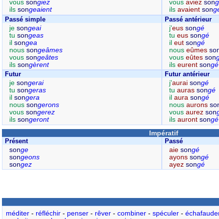
vous
son
giez
vous
aviez
son
g
ils
son
geaient
ils
avaient
son
g
Passé simple
Passé antérieur
je
son
geai
j'
eus
son
gé
tu
son
geas
tu
eus
son
gé
il
son
gea
il
eut
son
gé
nous
son
geâmes
nous
eûmes
so
vous
son
geâtes
vous
eûtes
son
ils
son
gèrent
ils
eurent
son
gé
Futur
Futur antérieur
je
son
gerai
j'
aurai
son
gé
tu
son
geras
tu
auras
son
gé
il
son
gera
il
aura
son
gé
nous
son
gerons
nous
aurons
so
vous
son
gerez
vous
aurez
son
ils
son
geront
ils
auront
son
gé
Impératif
Présent
Passé
son
ge
aie
son
gé
son
geons
ayons
son
gé
son
gez
ayez
son
gé
méditer
-
réfléchir
-
penser
-
rêver
-
combiner
-
spéculer
-
échafaude