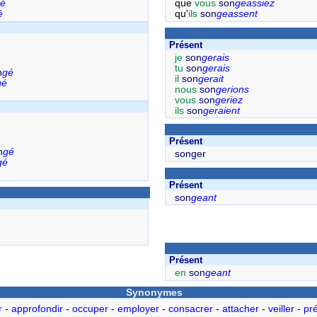
é
que
vous
son
geassiez
é
qu'
ils
son
geassent
Présent
je
son
gerais
tu
son
gerais
n
gé
il
son
gerait
gé
nous
son
gerions
vous
son
geriez
ils
son
geraient
Présent
n
gé
songer
gé
Présent
son
geant
Présent
en
son
geant
Synonymes
r
-
approfondir
-
occuper
-
employer
-
consacrer
-
attacher
-
veiller
-
pr