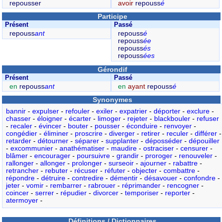
repousser
avoir
repouss
é
Participe
Présent
Passé
repouss
ant
repouss
é
repouss
ée
repouss
és
repouss
ées
Gérondif
Présent
Passé
en
repouss
ant
en
ayant
repouss
é
Synonymes
bannir
-
expulser
-
refouler
-
exiler
-
expatrier
-
déporter
-
exclure
-
chasser
-
éloigner
-
écarter
-
limoger
-
rejeter
-
blackbouler
-
refuser
-
recaler
-
évincer
-
bouter
-
pousser
-
éconduire
-
renvoyer
-
congédier
-
éliminer
-
proscrire
-
diverger
-
retirer
-
reculer
-
différer
-
retarder
-
détourner
-
séparer
-
supplanter
-
déposséder
-
dépouiller
-
excommunier
-
anathématiser
-
maudire
-
ostraciser
-
censurer
-
blâmer
-
encourager
-
poursuivre
-
grandir
-
proroger
-
renouveler
-
rallonger
-
allonger
-
prolonger
-
surseoir
-
ajourner
-
rabattre
-
retrancher
-
rebuter
-
récuser
-
réfuter
-
objecter
-
combattre
-
répondre
-
détruire
-
contredire
-
démentir
-
désavouer
-
confondre
-
jeter
-
vomir
-
rembarrer
-
rabrouer
-
réprimander
-
rencogner
-
coincer
-
serrer
-
répudier
-
divorcer
-
temporiser
-
reporter
-
atermoyer
-
Définitions / Dictionnaires