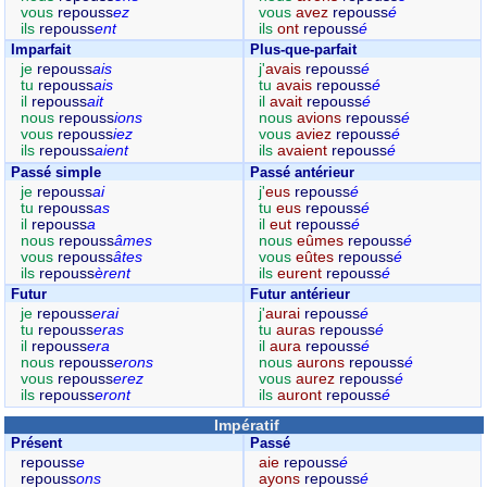
vous
repouss
ez
vous
avez
repouss
é
ils
repouss
ent
ils
ont
repouss
é
Imparfait
Plus-que-parfait
je
repouss
ais
j'
avais
repouss
é
tu
repouss
ais
tu
avais
repouss
é
il
repouss
ait
il
avait
repouss
é
nous
repouss
ions
nous
avions
repouss
é
vous
repouss
iez
vous
aviez
repouss
é
ils
repouss
aient
ils
avaient
repouss
é
Passé simple
Passé antérieur
je
repouss
ai
j'
eus
repouss
é
tu
repouss
as
tu
eus
repouss
é
il
repouss
a
il
eut
repouss
é
nous
repouss
âmes
nous
eûmes
repouss
é
vous
repouss
âtes
vous
eûtes
repouss
é
ils
repouss
èrent
ils
eurent
repouss
é
Futur
Futur antérieur
je
repouss
erai
j'
aurai
repouss
é
tu
repouss
eras
tu
auras
repouss
é
il
repouss
era
il
aura
repouss
é
nous
repouss
erons
nous
aurons
repouss
é
vous
repouss
erez
vous
aurez
repouss
é
ils
repouss
eront
ils
auront
repouss
é
Impératif
Présent
Passé
repouss
e
aie
repouss
é
repouss
ons
ayons
repouss
é