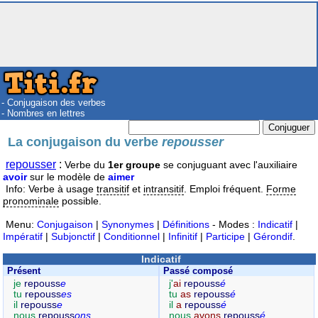
- Conjugaison des verbes
- Nombres en lettres
La conjugaison du verbe
repousser
repousser
:
Verbe du
1er groupe
se conjuguant avec l'auxiliaire
avoir
sur le modèle de
aimer
Info: Verbe à usage
transitif
et
intransitif
. Emploi fréquent.
Forme
pronominale
possible.
Menu:
Conjugaison
|
Synonymes
|
Définitions
- Modes :
Indicatif
|
Impératif
|
Subjonctif
|
Conditionnel
|
Infinitif
|
Participe
|
Gérondif
.
Indicatif
Présent
Passé composé
je
repouss
e
j'
ai
repouss
é
tu
repouss
es
tu
as
repouss
é
il
repouss
e
il
a
repouss
é
nous
repouss
ons
nous
avons
repouss
é