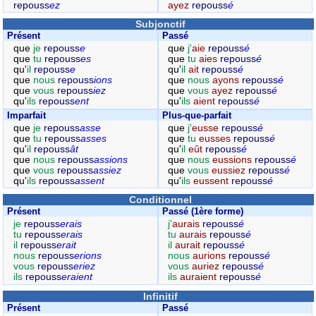
repouss
ez
ayez
repouss
é
Subjonctif
Présent
Passé
que
je
repouss
e
que
j'
aie
repouss
é
que
tu
repouss
es
que
tu
aies
repouss
é
qu'
il
repouss
e
qu'
il
ait
repouss
é
que
nous
repouss
ions
que
nous
ayons
repouss
é
que
vous
repouss
iez
que
vous
ayez
repouss
é
qu'
ils
repouss
ent
qu'
ils
aient
repouss
é
Imparfait
Plus-que-parfait
que
je
repouss
asse
que
j'
eusse
repouss
é
que
tu
repouss
asses
que
tu
eusses
repouss
é
qu'
il
repouss
ât
qu'
il
eût
repouss
é
que
nous
repouss
assions
que
nous
eussions
repouss
é
que
vous
repouss
assiez
que
vous
eussiez
repouss
é
qu'
ils
repouss
assent
qu'
ils
eussent
repouss
é
Conditionnel
Présent
Passé (1ère forme)
je
repouss
erais
j'
aurais
repouss
é
tu
repouss
erais
tu
aurais
repouss
é
il
repouss
erait
il
aurait
repouss
é
nous
repouss
erions
nous
aurions
repouss
é
vous
repouss
eriez
vous
auriez
repouss
é
ils
repouss
eraient
ils
auraient
repouss
é
Infinitif
Présent
Passé