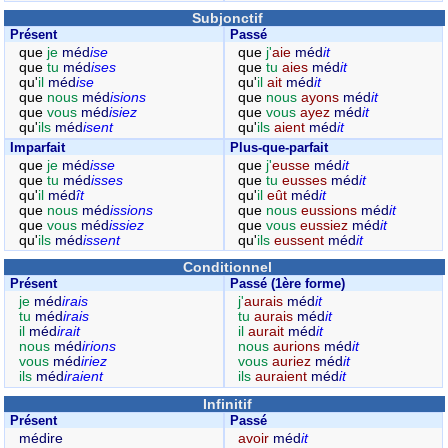
Subjonctif
Présent
Passé
que
je
méd
ise
que
j'
aie
méd
it
que
tu
méd
ises
que
tu
aies
méd
it
qu'
il
méd
ise
qu'
il
ait
méd
it
que
nous
méd
isions
que
nous
ayons
méd
it
que
vous
méd
isiez
que
vous
ayez
méd
it
qu'
ils
méd
isent
qu'
ils
aient
méd
it
Imparfait
Plus-que-parfait
que
je
méd
isse
que
j'
eusse
méd
it
que
tu
méd
isses
que
tu
eusses
méd
it
qu'
il
méd
ît
qu'
il
eût
méd
it
que
nous
méd
issions
que
nous
eussions
méd
it
que
vous
méd
issiez
que
vous
eussiez
méd
it
qu'
ils
méd
issent
qu'
ils
eussent
méd
it
Conditionnel
Présent
Passé (1ère forme)
je
méd
irais
j'
aurais
méd
it
tu
méd
irais
tu
aurais
méd
it
il
méd
irait
il
aurait
méd
it
nous
méd
irions
nous
aurions
méd
it
vous
méd
iriez
vous
auriez
méd
it
ils
méd
iraient
ils
auraient
méd
it
Infinitif
Présent
Passé
médire
avoir
méd
it