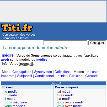
- Conjugaison des verbes
- Nombres en lettres
La conjugaison du verbe
médire
médire
:
Verbe du
3ème groupe
se conjuguant avec l'auxiliaire
avoir
sur le modèle de
médire
Info: Verbe
intransitif
.
Menu:
Conjugaison
|
Synonymes
|
Définitions
- Modes :
Indicatif
|
Impératif
|
Subjonctif
|
Conditionnel
|
Infinitif
|
Participe
|
Gérondif
.
Indicatif
Présent
Passé composé
je
méd
is
j'
ai
méd
it
tu
méd
is
tu
as
méd
it
il
méd
it
il
a
méd
it
nous
méd
isons
nous
avons
méd
it
vous
méd
isez
vous
avez
méd
it