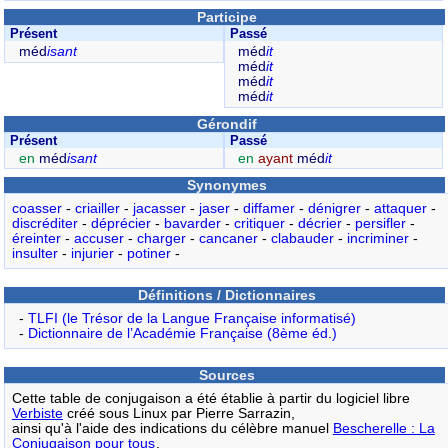
Participe
Présent
Passé
méd
isant
méd
it
méd
it
méd
it
méd
it
Gérondif
Présent
Passé
en
méd
isant
en
ayant
méd
it
Synonymes
coasser
-
criailler
-
jacasser
-
jaser
-
diffamer
-
dénigrer
-
attaquer
-
discréditer
-
déprécier
-
bavarder
-
critiquer
-
décrier
-
persifler
-
éreinter
-
accuser
-
charger
-
cancaner
-
clabauder
-
incriminer
-
insulter
-
injurier
-
potiner
-
Définitions / Dictionnaires
-
TLFI (le Trésor de la Langue Française informatisé)
-
Dictionnaire de l’Académie Française (8ème éd.)
Sources
Cette table de conjugaison a été établie à partir du logiciel libre
Verbiste
créé sous Linux par Pierre Sarrazin,
ainsi qu'à l'aide des indications du célèbre manuel
Bescherelle : La
Conjugaison pour tous
.