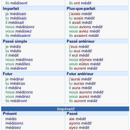
ils
méd
isent
ils
ont
méd
it
Imparfait
Plus-que-parfait
je
méd
isais
j'
avais
méd
it
tu
méd
isais
tu
avais
méd
it
il
méd
isait
il
avait
méd
it
nous
méd
isions
nous
avions
méd
it
vous
méd
isiez
vous
aviez
méd
it
ils
méd
isaient
ils
avaient
méd
it
Passé simple
Passé antérieur
je
méd
is
j'
eus
méd
it
tu
méd
is
tu
eus
méd
it
il
méd
it
il
eut
méd
it
nous
méd
îmes
nous
eûmes
méd
it
vous
méd
îtes
vous
eûtes
méd
it
ils
méd
irent
ils
eurent
méd
it
Futur
Futur antérieur
je
méd
irai
j'
aurai
méd
it
tu
méd
iras
tu
auras
méd
it
il
méd
ira
il
aura
méd
it
nous
méd
irons
nous
aurons
méd
it
vous
méd
irez
vous
aurez
méd
it
ils
méd
iront
ils
auront
méd
it
Impératif
Présent
Passé
méd
is
aie
méd
it
méd
isons
ayons
méd
it
méd
isez
ayez
méd
it