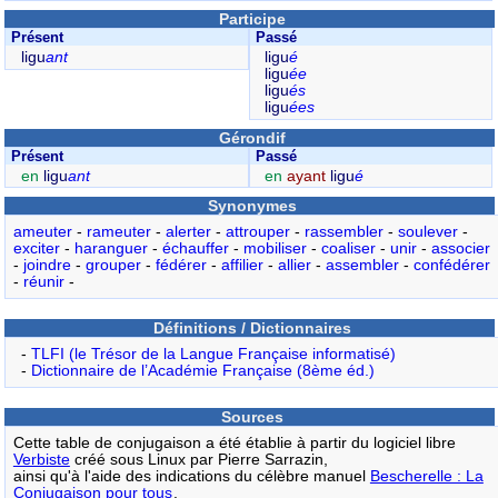
Participe
Présent
Passé
ligu
ant
ligu
é
ligu
ée
ligu
és
ligu
ées
Gérondif
Présent
Passé
en
ligu
ant
en
ayant
ligu
é
Synonymes
ameuter
-
rameuter
-
alerter
-
attrouper
-
rassembler
-
soulever
-
exciter
-
haranguer
-
échauffer
-
mobiliser
-
coaliser
-
unir
-
associer
-
joindre
-
grouper
-
fédérer
-
affilier
-
allier
-
assembler
-
confédérer
-
réunir
-
Définitions / Dictionnaires
-
TLFI (le Trésor de la Langue Française informatisé)
-
Dictionnaire de l’Académie Française (8ème éd.)
Sources
Cette table de conjugaison a été établie à partir du logiciel libre
Verbiste
créé sous Linux par Pierre Sarrazin,
ainsi qu'à l'aide des indications du célèbre manuel
Bescherelle : La
Conjugaison pour tous
.