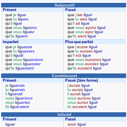
Subjonctif
Présent
Passé
que
je
ligu
e
que
j'
aie
ligu
é
que
tu
ligu
es
que
tu
aies
ligu
é
qu'
il
ligu
e
qu'
il
ait
ligu
é
que
nous
ligu
ions
que
nous
ayons
ligu
é
que
vous
ligu
iez
que
vous
ayez
ligu
é
qu'
ils
ligu
ent
qu'
ils
aient
ligu
é
Imparfait
Plus-que-parfait
que
je
ligu
asse
que
j'
eusse
ligu
é
que
tu
ligu
asses
que
tu
eusses
ligu
é
qu'
il
ligu
ât
qu'
il
eût
ligu
é
que
nous
ligu
assions
que
nous
eussions
ligu
é
que
vous
ligu
assiez
que
vous
eussiez
ligu
é
qu'
ils
ligu
assent
qu'
ils
eussent
ligu
é
Conditionnel
Présent
Passé (1ère forme)
je
ligu
erais
j'
aurais
ligu
é
tu
ligu
erais
tu
aurais
ligu
é
il
ligu
erait
il
aurait
ligu
é
nous
ligu
erions
nous
aurions
ligu
é
vous
ligu
eriez
vous
auriez
ligu
é
ils
ligu
eraient
ils
auraient
ligu
é
Infinitif
Présent
Passé
liguer
avoir
ligu
é