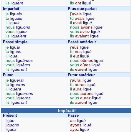
ils
ligu
ent
ils
ont
ligu
é
Imparfait
Plus-que-parfait
je
ligu
ais
j'
avais
ligu
é
tu
ligu
ais
tu
avais
ligu
é
il
ligu
ait
il
avait
ligu
é
nous
ligu
ions
nous
avions
ligu
é
vous
ligu
iez
vous
aviez
ligu
é
ils
ligu
aient
ils
avaient
ligu
é
Passé simple
Passé antérieur
je
ligu
ai
j'
eus
ligu
é
tu
ligu
as
tu
eus
ligu
é
il
ligu
a
il
eut
ligu
é
nous
ligu
âmes
nous
eûmes
ligu
é
vous
ligu
âtes
vous
eûtes
ligu
é
ils
ligu
èrent
ils
eurent
ligu
é
Futur
Futur antérieur
je
ligu
erai
j'
aurai
ligu
é
tu
ligu
eras
tu
auras
ligu
é
il
ligu
era
il
aura
ligu
é
nous
ligu
erons
nous
aurons
ligu
é
vous
ligu
erez
vous
aurez
ligu
é
ils
ligu
eront
ils
auront
ligu
é
Impératif
Présent
Passé
ligu
e
aie
ligu
é
ligu
ons
ayons
ligu
é
ligu
ez
ayez
ligu
é