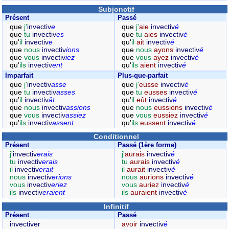
Subjonctif
Présent
Passé
que
j'
invectiv
e
que
j'
aie
invectiv
é
que
tu
invectiv
es
que
tu
aies
invectiv
é
qu'
il
invectiv
e
qu'
il
ait
invectiv
é
que
nous
invectiv
ions
que
nous
ayons
invectiv
é
que
vous
invectiv
iez
que
vous
ayez
invectiv
é
qu'
ils
invectiv
ent
qu'
ils
aient
invectiv
é
Imparfait
Plus-que-parfait
que
j'
invectiv
asse
que
j'
eusse
invectiv
é
que
tu
invectiv
asses
que
tu
eusses
invectiv
é
qu'
il
invectiv
ât
qu'
il
eût
invectiv
é
que
nous
invectiv
assions
que
nous
eussions
invectiv
é
que
vous
invectiv
assiez
que
vous
eussiez
invectiv
é
qu'
ils
invectiv
assent
qu'
ils
eussent
invectiv
é
Conditionnel
Présent
Passé (1ère forme)
j'
invectiv
erais
j'
aurais
invectiv
é
tu
invectiv
erais
tu
aurais
invectiv
é
il
invectiv
erait
il
aurait
invectiv
é
nous
invectiv
erions
nous
aurions
invectiv
é
vous
invectiv
eriez
vous
auriez
invectiv
é
ils
invectiv
eraient
ils
auraient
invectiv
é
Infinitif
Présent
Passé
invectiver
avoir
invectiv
é