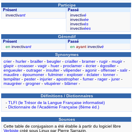
Participe
Présent
Passé
invectiv
ant
invectiv
é
invectiv
ée
invectiv
és
invectiv
ées
Gérondif
Présent
Passé
en
invectiv
ant
en
ayant
invectiv
é
Synonymes
crier
-
hurler
-
brailler
-
beugler
-
criailler
-
bramer
-
rugir
-
mugir
-
glapir
-
croasser
-
vagir
-
huer
-
proclamer
-
écrier
-
égosiller
-
engueuler
-
outrager
-
insulter
-
vilipender
-
agonir
-
offenser
-
salir
-
maudire
-
époumoner
-
fulminer
-
exploser
-
éclater
-
tonner
-
tempêter
-
pester
-
injurier
-
apostropher
-
fumer
-
rager
-
jurer
-
maugréer
-
grogner
-
vitupérer
-
blâmer
-
Définitions / Dictionnaires
-
TLFI (le Trésor de la Langue Française informatisé)
-
Dictionnaire de l’Académie Française (8ème éd.)
Sources
Cette table de conjugaison a été établie à partir du logiciel libre
Verbiste
créé sous Linux par Pierre Sarrazin,