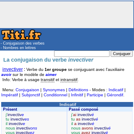
- Conjugaison des verbes
- Nombres en lettres
La conjugaison du verbe
invectiver
invectiver
:
Verbe du
1er groupe
se conjuguant avec l'auxiliaire
avoir
sur le modèle de
aimer
Info: Verbe à usage
transitif
et
intransitif
.
Menu:
Conjugaison
|
Synonymes
|
Définitions
- Modes :
Indicatif
|
Impératif
|
Subjonctif
|
Conditionnel
|
Infinitif
|
Participe
|
Gérondif
.
Indicatif
Présent
Passé composé
j'
invectiv
e
j'
ai
invectiv
é
tu
invectiv
es
tu
as
invectiv
é
il
invectiv
e
il
a
invectiv
é
nous
invectiv
ons
nous
avons
invectiv
é
vous
invectiv
ez
vous
avez
invectiv
é