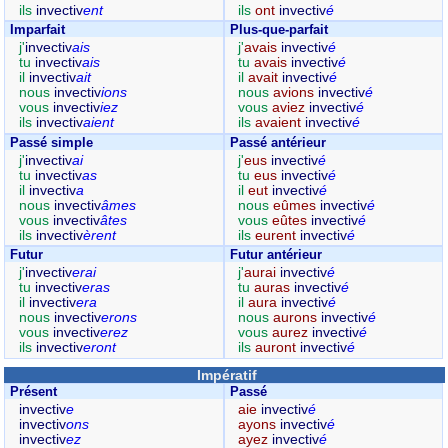
ils
invectiv
ent
ils
ont
invectiv
é
Imparfait
Plus-que-parfait
j'
invectiv
ais
j'
avais
invectiv
é
tu
invectiv
ais
tu
avais
invectiv
é
il
invectiv
ait
il
avait
invectiv
é
nous
invectiv
ions
nous
avions
invectiv
é
vous
invectiv
iez
vous
aviez
invectiv
é
ils
invectiv
aient
ils
avaient
invectiv
é
Passé simple
Passé antérieur
j'
invectiv
ai
j'
eus
invectiv
é
tu
invectiv
as
tu
eus
invectiv
é
il
invectiv
a
il
eut
invectiv
é
nous
invectiv
âmes
nous
eûmes
invectiv
é
vous
invectiv
âtes
vous
eûtes
invectiv
é
ils
invectiv
èrent
ils
eurent
invectiv
é
Futur
Futur antérieur
j'
invectiv
erai
j'
aurai
invectiv
é
tu
invectiv
eras
tu
auras
invectiv
é
il
invectiv
era
il
aura
invectiv
é
nous
invectiv
erons
nous
aurons
invectiv
é
vous
invectiv
erez
vous
aurez
invectiv
é
ils
invectiv
eront
ils
auront
invectiv
é
Impératif
Présent
Passé
invectiv
e
aie
invectiv
é
invectiv
ons
ayons
invectiv
é
invectiv
ez
ayez
invectiv
é