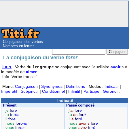
- Conjugaison des verbes
- Nombres en lettres
La conjugaison du verbe
forer
forer
:
Verbe du
1er groupe
se conjuguant avec l'auxiliaire
avoir
sur
le modèle de
aimer
Info: Verbe
transitif
.
Menu:
Conjugaison
|
Synonymes
|
Définitions
- Modes :
Indicatif
|
Impératif
|
Subjonctif
|
Conditionnel
|
Infinitif
|
Participe
|
Gérondif
.
Indicatif
Présent
Passé composé
je
for
e
j'
ai
for
é
tu
for
es
tu
as
for
é
il
for
e
il
a
for
é
nous
for
ons
nous
avons
for
é
vous
for
ez
vous
avez
for
é