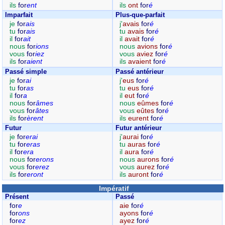
ils
for
ent
ils
ont
for
é
Imparfait
Plus-que-parfait
je
for
ais
j'
avais
for
é
tu
for
ais
tu
avais
for
é
il
for
ait
il
avait
for
é
nous
for
ions
nous
avions
for
é
vous
for
iez
vous
aviez
for
é
ils
for
aient
ils
avaient
for
é
Passé simple
Passé antérieur
je
for
ai
j'
eus
for
é
tu
for
as
tu
eus
for
é
il
for
a
il
eut
for
é
nous
for
âmes
nous
eûmes
for
é
vous
for
âtes
vous
eûtes
for
é
ils
for
èrent
ils
eurent
for
é
Futur
Futur antérieur
je
for
erai
j'
aurai
for
é
tu
for
eras
tu
auras
for
é
il
for
era
il
aura
for
é
nous
for
erons
nous
aurons
for
é
vous
for
erez
vous
aurez
for
é
ils
for
eront
ils
auront
for
é
Impératif
Présent
Passé
for
e
aie
for
é
for
ons
ayons
for
é
for
ez
ayez
for
é