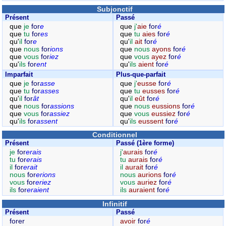
Subjonctif
Présent
Passé
que
je
for
e
que
j'
aie
for
é
que
tu
for
es
que
tu
aies
for
é
qu'
il
for
e
qu'
il
ait
for
é
que
nous
for
ions
que
nous
ayons
for
é
que
vous
for
iez
que
vous
ayez
for
é
qu'
ils
for
ent
qu'
ils
aient
for
é
Imparfait
Plus-que-parfait
que
je
for
asse
que
j'
eusse
for
é
que
tu
for
asses
que
tu
eusses
for
é
qu'
il
for
ât
qu'
il
eût
for
é
que
nous
for
assions
que
nous
eussions
for
é
que
vous
for
assiez
que
vous
eussiez
for
é
qu'
ils
for
assent
qu'
ils
eussent
for
é
Conditionnel
Présent
Passé (1ère forme)
je
for
erais
j'
aurais
for
é
tu
for
erais
tu
aurais
for
é
il
for
erait
il
aurait
for
é
nous
for
erions
nous
aurions
for
é
vous
for
eriez
vous
auriez
for
é
ils
for
eraient
ils
auraient
for
é
Infinitif
Présent
Passé
forer
avoir
for
é