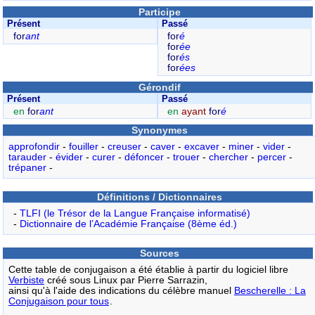
Participe
Présent
Passé
for
ant
for
é
for
ée
for
és
for
ées
Gérondif
Présent
Passé
en
for
ant
en
ayant
for
é
Synonymes
approfondir
-
fouiller
-
creuser
-
caver
-
excaver
-
miner
-
vider
-
tarauder
-
évider
-
curer
-
défoncer
-
trouer
-
chercher
-
percer
-
trépaner
-
Définitions / Dictionnaires
-
TLFI (le Trésor de la Langue Française informatisé)
-
Dictionnaire de l’Académie Française (8ème éd.)
Sources
Cette table de conjugaison a été établie à partir du logiciel libre
Verbiste
créé sous Linux par Pierre Sarrazin,
ainsi qu'à l'aide des indications du célèbre manuel
Bescherelle : La
Conjugaison pour tous
.