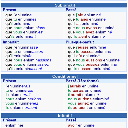
Subjonctif
Présent
Passé
que
j'
enlumin
e
que
j'
aie
enlumin
é
que
tu
enlumin
es
que
tu
aies
enlumin
é
qu'
il
enlumin
e
qu'
il
ait
enlumin
é
que
nous
enlumin
ions
que
nous
ayons
enlumin
é
que
vous
enlumin
iez
que
vous
ayez
enlumin
é
qu'
ils
enlumin
ent
qu'
ils
aient
enlumin
é
Imparfait
Plus-que-parfait
que
j'
enlumin
asse
que
j'
eusse
enlumin
é
que
tu
enlumin
asses
que
tu
eusses
enlumin
é
qu'
il
enlumin
ât
qu'
il
eût
enlumin
é
que
nous
enlumin
assions
que
nous
eussions
enlumin
é
que
vous
enlumin
assiez
que
vous
eussiez
enlumin
é
qu'
ils
enlumin
assent
qu'
ils
eussent
enlumin
é
Conditionnel
Présent
Passé (1ère forme)
j'
enlumin
erais
j'
aurais
enlumin
é
tu
enlumin
erais
tu
aurais
enlumin
é
il
enlumin
erait
il
aurait
enlumin
é
nous
enlumin
erions
nous
aurions
enlumin
é
vous
enlumin
eriez
vous
auriez
enlumin
é
ils
enlumin
eraient
ils
auraient
enlumin
é
Infinitif
Présent
Passé
enluminer
avoir
enlumin
é