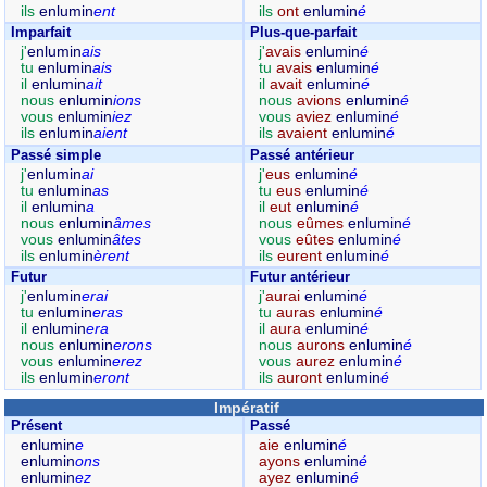
ils
enlumin
ent
ils
ont
enlumin
é
Imparfait
Plus-que-parfait
j'
enlumin
ais
j'
avais
enlumin
é
tu
enlumin
ais
tu
avais
enlumin
é
il
enlumin
ait
il
avait
enlumin
é
nous
enlumin
ions
nous
avions
enlumin
é
vous
enlumin
iez
vous
aviez
enlumin
é
ils
enlumin
aient
ils
avaient
enlumin
é
Passé simple
Passé antérieur
j'
enlumin
ai
j'
eus
enlumin
é
tu
enlumin
as
tu
eus
enlumin
é
il
enlumin
a
il
eut
enlumin
é
nous
enlumin
âmes
nous
eûmes
enlumin
é
vous
enlumin
âtes
vous
eûtes
enlumin
é
ils
enlumin
èrent
ils
eurent
enlumin
é
Futur
Futur antérieur
j'
enlumin
erai
j'
aurai
enlumin
é
tu
enlumin
eras
tu
auras
enlumin
é
il
enlumin
era
il
aura
enlumin
é
nous
enlumin
erons
nous
aurons
enlumin
é
vous
enlumin
erez
vous
aurez
enlumin
é
ils
enlumin
eront
ils
auront
enlumin
é
Impératif
Présent
Passé
enlumin
e
aie
enlumin
é
enlumin
ons
ayons
enlumin
é
enlumin
ez
ayez
enlumin
é