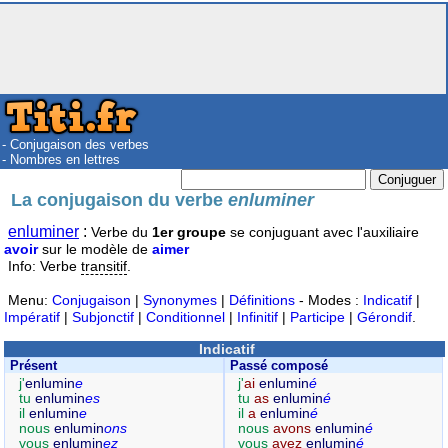
- Conjugaison des verbes
- Nombres en lettres
La conjugaison du verbe
enluminer
enluminer
:
Verbe du
1er groupe
se conjuguant avec l'auxiliaire
avoir
sur le modèle de
aimer
Info: Verbe
transitif
.
Menu:
Conjugaison
|
Synonymes
|
Définitions
- Modes :
Indicatif
|
Impératif
|
Subjonctif
|
Conditionnel
|
Infinitif
|
Participe
|
Gérondif
.
Indicatif
Présent
Passé composé
j'
enlumin
e
j'
ai
enlumin
é
tu
enlumin
es
tu
as
enlumin
é
il
enlumin
e
il
a
enlumin
é
nous
enlumin
ons
nous
avons
enlumin
é
vous
enlumin
ez
vous
avez
enlumin
é