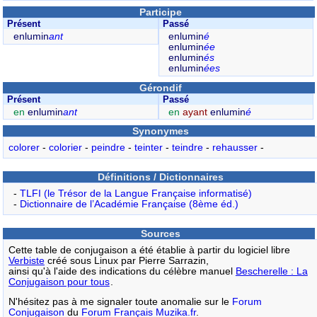
Participe
Présent
Passé
enlumin
ant
enlumin
é
enlumin
ée
enlumin
és
enlumin
ées
Gérondif
Présent
Passé
en
enlumin
ant
en
ayant
enlumin
é
Synonymes
colorer
-
colorier
-
peindre
-
teinter
-
teindre
-
rehausser
-
Définitions / Dictionnaires
-
TLFI (le Trésor de la Langue Française informatisé)
-
Dictionnaire de l’Académie Française (8ème éd.)
Sources
Cette table de conjugaison a été établie à partir du logiciel libre
Verbiste
créé sous Linux par Pierre Sarrazin,
ainsi qu'à l'aide des indications du célèbre manuel
Bescherelle : La
Conjugaison pour tous
.
N'hésitez pas à me signaler toute anomalie sur le
Forum
Conjugaison
du
Forum Français Muzika.fr
.