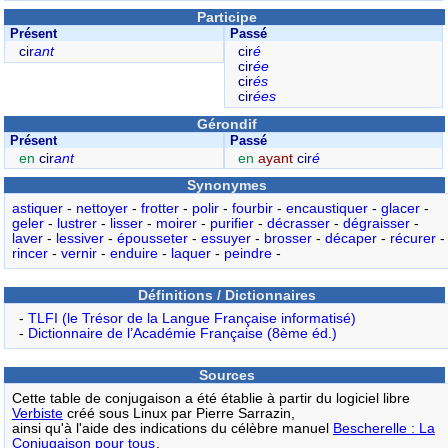
Participe
Présent
Passé
cir
ant
cir
é
cir
ée
cir
és
cir
ées
Gérondif
Présent
Passé
en
cir
ant
en
ayant
cir
é
Synonymes
astiquer
-
nettoyer
-
frotter
-
polir
-
fourbir
-
encaustiquer
-
glacer
-
geler
-
lustrer
-
lisser
-
moirer
-
purifier
-
décrasser
-
dégraisser
-
laver
-
lessiver
-
épousseter
-
essuyer
-
brosser
-
décaper
-
récurer
-
rincer
-
vernir
-
enduire
-
laquer
-
peindre
-
Définitions / Dictionnaires
-
TLFI (le Trésor de la Langue Française informatisé)
-
Dictionnaire de l’Académie Française (8ème éd.)
Sources
Cette table de conjugaison a été établie à partir du logiciel libre
Verbiste
créé sous Linux par Pierre Sarrazin,
ainsi qu'à l'aide des indications du célèbre manuel
Bescherelle : La
Conjugaison pour tous
.