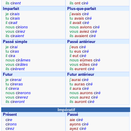
ils
cir
ent
ils
ont
cir
é
Imparfait
Plus-que-parfait
je
cir
ais
j'
avais
cir
é
tu
cir
ais
tu
avais
cir
é
il
cir
ait
il
avait
cir
é
nous
cir
ions
nous
avions
cir
é
vous
cir
iez
vous
aviez
cir
é
ils
cir
aient
ils
avaient
cir
é
Passé simple
Passé antérieur
je
cir
ai
j'
eus
cir
é
tu
cir
as
tu
eus
cir
é
il
cir
a
il
eut
cir
é
nous
cir
âmes
nous
eûmes
cir
é
vous
cir
âtes
vous
eûtes
cir
é
ils
cir
èrent
ils
eurent
cir
é
Futur
Futur antérieur
je
cir
erai
j'
aurai
cir
é
tu
cir
eras
tu
auras
cir
é
il
cir
era
il
aura
cir
é
nous
cir
erons
nous
aurons
cir
é
vous
cir
erez
vous
aurez
cir
é
ils
cir
eront
ils
auront
cir
é
Impératif
Présent
Passé
cir
e
aie
cir
é
cir
ons
ayons
cir
é
cir
ez
ayez
cir
é