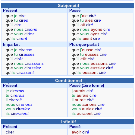
Subjonctif
Présent
Passé
que
je
cir
e
que
j'
aie
cir
é
que
tu
cir
es
que
tu
aies
cir
é
qu'
il
cir
e
qu'
il
ait
cir
é
que
nous
cir
ions
que
nous
ayons
cir
é
que
vous
cir
iez
que
vous
ayez
cir
é
qu'
ils
cir
ent
qu'
ils
aient
cir
é
Imparfait
Plus-que-parfait
que
je
cir
asse
que
j'
eusse
cir
é
que
tu
cir
asses
que
tu
eusses
cir
é
qu'
il
cir
ât
qu'
il
eût
cir
é
que
nous
cir
assions
que
nous
eussions
cir
é
que
vous
cir
assiez
que
vous
eussiez
cir
é
qu'
ils
cir
assent
qu'
ils
eussent
cir
é
Conditionnel
Présent
Passé (1ère forme)
je
cir
erais
j'
aurais
cir
é
tu
cir
erais
tu
aurais
cir
é
il
cir
erait
il
aurait
cir
é
nous
cir
erions
nous
aurions
cir
é
vous
cir
eriez
vous
auriez
cir
é
ils
cir
eraient
ils
auraient
cir
é
Infinitif
Présent
Passé
cirer
avoir
cir
é