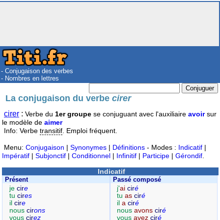
- Conjugaison des verbes
- Nombres en lettres
La conjugaison du verbe
cirer
cirer
:
Verbe du
1er groupe
se conjuguant avec l'auxiliaire
avoir
sur
le modèle de
aimer
Info: Verbe
transitif
. Emploi fréquent.
Menu:
Conjugaison
|
Synonymes
|
Définitions
- Modes :
Indicatif
|
Impératif
|
Subjonctif
|
Conditionnel
|
Infinitif
|
Participe
|
Gérondif
.
Indicatif
Présent
Passé composé
je
cir
e
j'
ai
cir
é
tu
cir
es
tu
as
cir
é
il
cir
e
il
a
cir
é
nous
cir
ons
nous
avons
cir
é
vous
cir
ez
vous
avez
cir
é