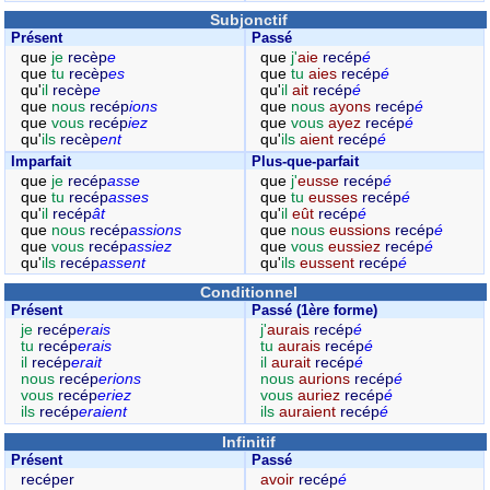
Subjonctif
Présent
Passé
que
je
recèp
e
que
j'
aie
recép
é
que
tu
recèp
es
que
tu
aies
recép
é
qu'
il
recèp
e
qu'
il
ait
recép
é
que
nous
recép
ions
que
nous
ayons
recép
é
que
vous
recép
iez
que
vous
ayez
recép
é
qu'
ils
recèp
ent
qu'
ils
aient
recép
é
Imparfait
Plus-que-parfait
que
je
recép
asse
que
j'
eusse
recép
é
que
tu
recép
asses
que
tu
eusses
recép
é
qu'
il
recép
ât
qu'
il
eût
recép
é
que
nous
recép
assions
que
nous
eussions
recép
é
que
vous
recép
assiez
que
vous
eussiez
recép
é
qu'
ils
recép
assent
qu'
ils
eussent
recép
é
Conditionnel
Présent
Passé (1ère forme)
je
recép
erais
j'
aurais
recép
é
tu
recép
erais
tu
aurais
recép
é
il
recép
erait
il
aurait
recép
é
nous
recép
erions
nous
aurions
recép
é
vous
recép
eriez
vous
auriez
recép
é
ils
recép
eraient
ils
auraient
recép
é
Infinitif
Présent
Passé
recéper
avoir
recép
é