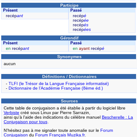
Participe
Présent
Passé
recép
ant
recép
é
recép
ée
recép
és
recép
ées
Gérondif
Présent
Passé
en
recép
ant
en
ayant
recép
é
Synonymes
aucun
Définitions / Dictionnaires
-
TLFI (le Trésor de la Langue Française informatisé)
-
Dictionnaire de l’Académie Française (8ème éd.)
Sources
Cette table de conjugaison a été établie à partir du logiciel libre
Verbiste
créé sous Linux par Pierre Sarrazin,
ainsi qu'à l'aide des indications du célèbre manuel
Bescherelle : La
Conjugaison pour tous
.
N'hésitez pas à me signaler toute anomalie sur le
Forum
Conjugaison
du
Forum Français Muzika.fr
.