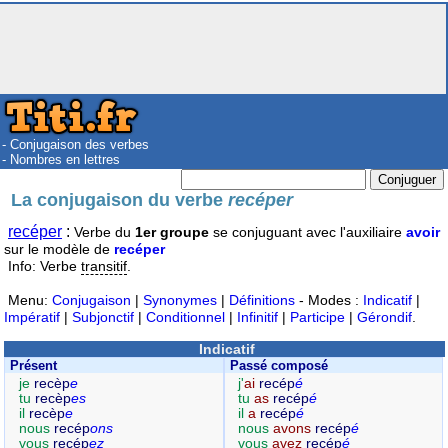
- Conjugaison des verbes
- Nombres en lettres
La conjugaison du verbe
recéper
recéper
:
Verbe du
1er groupe
se conjuguant avec l'auxiliaire
avoir
sur le modèle de
recéper
Info: Verbe
transitif
.
Menu:
Conjugaison
|
Synonymes
|
Définitions
- Modes :
Indicatif
|
Impératif
|
Subjonctif
|
Conditionnel
|
Infinitif
|
Participe
|
Gérondif
.
Indicatif
Présent
Passé composé
je
recèp
e
j'
ai
recép
é
tu
recèp
es
tu
as
recép
é
il
recèp
e
il
a
recép
é
nous
recép
ons
nous
avons
recép
é
vous
recép
ez
vous
avez
recép
é