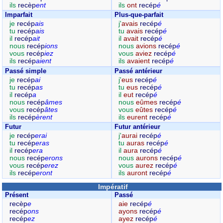
ils
recèp
ent
ils
ont
recép
é
Imparfait
Plus-que-parfait
je
recép
ais
j'
avais
recép
é
tu
recép
ais
tu
avais
recép
é
il
recép
ait
il
avait
recép
é
nous
recép
ions
nous
avions
recép
é
vous
recép
iez
vous
aviez
recép
é
ils
recép
aient
ils
avaient
recép
é
Passé simple
Passé antérieur
je
recép
ai
j'
eus
recép
é
tu
recép
as
tu
eus
recép
é
il
recép
a
il
eut
recép
é
nous
recép
âmes
nous
eûmes
recép
é
vous
recép
âtes
vous
eûtes
recép
é
ils
recép
èrent
ils
eurent
recép
é
Futur
Futur antérieur
je
recép
erai
j'
aurai
recép
é
tu
recép
eras
tu
auras
recép
é
il
recép
era
il
aura
recép
é
nous
recép
erons
nous
aurons
recép
é
vous
recép
erez
vous
aurez
recép
é
ils
recép
eront
ils
auront
recép
é
Impératif
Présent
Passé
recèp
e
aie
recép
é
recép
ons
ayons
recép
é
recép
ez
ayez
recép
é