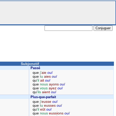
Subjonctif
Passé
que
j'
aie
ouï
que
tu
aies
ouï
qu'
il
ait
ouï
que
nous
ayons
ouï
que
vous
ayez
ouï
qu'
ils
aient
ouï
Plus-que-parfait
que
j'
eusse
ouï
que
tu
eusses
ouï
qu'
il
eût
ouï
que
nous
eussions
ouï