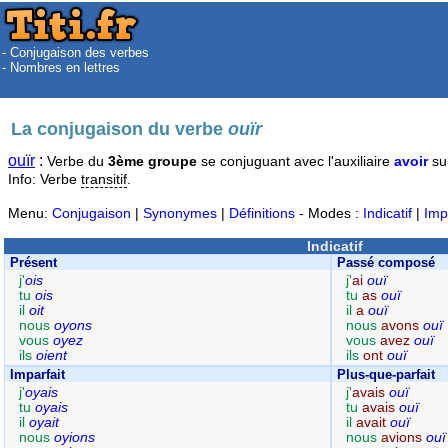
- Conjugaison des verbes
- Nombres en lettres
La conjugaison du verbe
ouïr
ouïr
:
Verbe du
3ème groupe
se conjuguant avec l'auxiliaire
avoir
su
Info: Verbe
transitif
.
Menu:
Conjugaison
|
Synonymes
|
Définitions
- Modes :
Indicatif
|
Imp
Indicatif
Présent
Passé composé
j'
ois
j'
ai
ouï
tu
ois
tu
as
ouï
il
oit
il
a
ouï
nous
oyons
nous
avons
ouï
vous
oyez
vous
avez
ouï
ils
oient
ils
ont
ouï
Imparfait
Plus-que-parfait
j'
oyais
j'
avais
ouï
tu
oyais
tu
avais
ouï
il
oyait
il
avait
ouï
nous
oyions
nous
avions
ouï