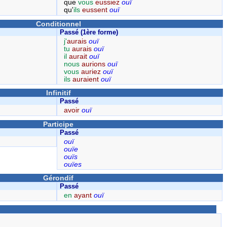
que
vous
eussiez
ouï
qu'
ils
eussent
ouï
Conditionnel
Passé (1ère forme)
j'
aurais
ouï
tu
aurais
ouï
il
aurait
ouï
nous
aurions
ouï
vous
auriez
ouï
ils
auraient
ouï
Infinitif
Passé
avoir
ouï
Participe
Passé
ouï
ouïe
ouïs
ouïes
Gérondif
Passé
en
ayant
ouï