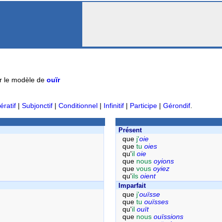
r le modèle de
ouïr
ératif
|
Subjonctif
|
Conditionnel
|
Infinitif
|
Participe
|
Gérondif
.
Présent
que
j'
oie
que
tu
oies
qu'
il
oie
que
nous
oyions
que
vous
oyiez
qu'
ils
oient
Imparfait
que
j'
ouïsse
que
tu
ouïsses
qu'
il
ouït
que
nous
ouïssions