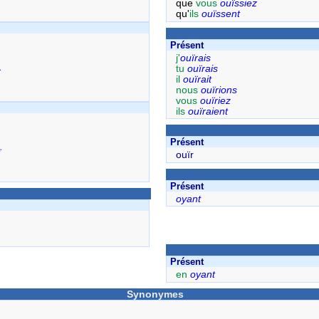
que
vous
ouïssiez
qu'
ils
ouïssent
Présent
j'
ouïrais
tu
ouïrais
il
ouïrait
nous
ouïrions
vous
ouïriez
ils
ouïraient
Présent
ï
ouïr
Présent
oyant
Présent
en
oyant
Synonymes