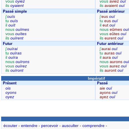
vous
oyiez
vous
aviez
ouï
ils
oyaient
ils
avaient
ouï
Passé simple
Passé antérieur
j'
ouïs
j'
eus
ouï
tu
ouïs
tu
eus
ouï
il
ouït
il
eut
ouï
nous
ouïmes
nous
eûmes
ouï
vous
ouïtes
vous
eûtes
ouï
ils
ouïrent
ils
eurent
ouï
Futur
Futur antérieur
j'
ouïrai
j'
aurai
ouï
tu
ouïras
tu
auras
ouï
il
ouïra
il
aura
ouï
nous
ouïrons
nous
aurons
ou
vous
ouïrez
vous
aurez
ouï
ils
ouïront
ils
auront
ouï
Impératif
Présent
Passé
ois
aie
ouï
oyons
ayons
ouï
oyez
ayez
ouï
écouter
-
entendre
-
percevoir
-
ausculter
-
comprendre
-