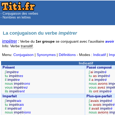
- Conjugaison des verbes
- Nombres en lettres
La conjugaison du verbe
impétrer
impétrer
:
Verbe du
1er groupe
se conjuguant avec l'auxiliaire
avoir
Info: Verbe
transitif
.
Menu:
Conjugaison
|
Synonymes
|
Définitions
- Modes :
Indicatif
|
Imp
Indicatif
Présent
Passé composé
j'
impètr
e
j'
ai
impétr
é
tu
impètr
es
tu
as
impétr
é
il
impètr
e
il
a
impétr
é
nous
impétr
ons
nous
avons
imp
vous
impétr
ez
vous
avez
impét
ils
impètr
ent
ils
ont
impétr
é
Imparfait
Plus-que-parfait
j'
impétr
ais
j'
avais
impétr
é
tu
impétr
ais
tu
avais
impétr
é
il
impétr
ait
il
avait
impétr
é
nous
impétr
ions
nous
avions
imp