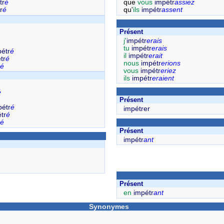
tr
é
que
vous
impétr
assiez
r
é
qu'
ils
impétr
assent
Présent
j'
impétr
erais
tu
impétr
erais
étr
é
il
impétr
erait
tr
é
nous
impétr
erions
é
vous
impétr
eriez
ils
impétr
eraient
é
Présent
pétr
é
impétrer
tr
é
é
Présent
impétr
ant
Présent
en
impétr
ant
Synonymes