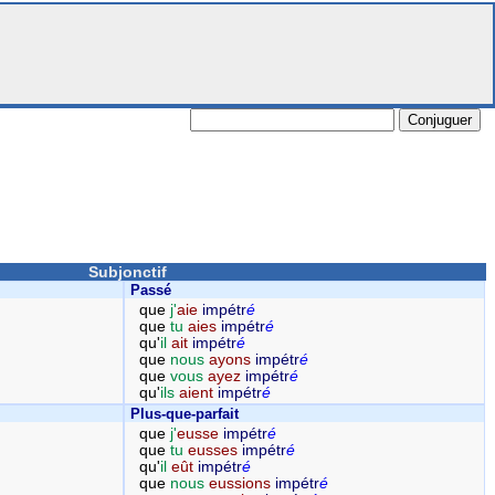
Subjonctif
Passé
que
j'
aie
impétr
é
que
tu
aies
impétr
é
qu'
il
ait
impétr
é
que
nous
ayons
impétr
é
que
vous
ayez
impétr
é
qu'
ils
aient
impétr
é
Plus-que-parfait
que
j'
eusse
impétr
é
que
tu
eusses
impétr
é
qu'
il
eût
impétr
é
que
nous
eussions
impétr
é