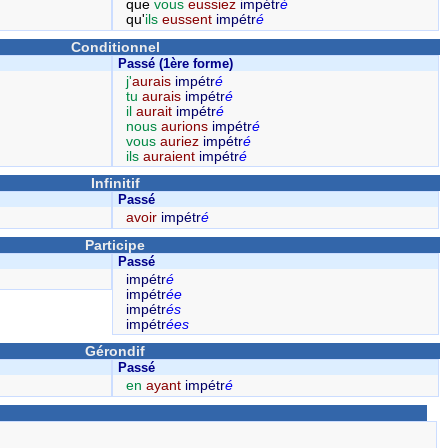
que
vous
eussiez
impétr
é
qu'
ils
eussent
impétr
é
Conditionnel
Passé (1ère forme)
j'
aurais
impétr
é
tu
aurais
impétr
é
il
aurait
impétr
é
nous
aurions
impétr
é
vous
auriez
impétr
é
ils
auraient
impétr
é
Infinitif
Passé
avoir
impétr
é
Participe
Passé
impétr
é
impétr
ée
impétr
és
impétr
ées
Gérondif
Passé
en
ayant
impétr
é