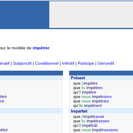
sur le modèle de
impétrer
ératif
|
Subjonctif
|
Conditionnel
|
Infinitif
|
Participe
|
Gérondif
.
Présent
que
j'
impètr
e
que
tu
impètr
es
qu'
il
impètr
e
étr
é
que
nous
impétr
ions
r
é
que
vous
impétr
iez
qu'
ils
impètr
ent
Imparfait
que
j'
impétr
asse
que
tu
impétr
asses
qu'
il
impétr
ât
étr
é
que
nous
impétr
assions