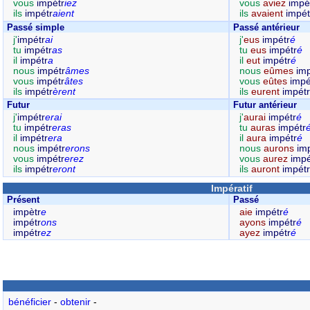
vous
impétr
iez
vous
aviez
impé
ils
impétr
aient
ils
avaient
impét
Passé simple
Passé antérieur
j'
impétr
ai
j'
eus
impétr
é
tu
impétr
as
tu
eus
impétr
é
il
impétr
a
il
eut
impétr
é
nous
impétr
âmes
nous
eûmes
imp
vous
impétr
âtes
vous
eûtes
impé
ils
impétr
èrent
ils
eurent
impétr
Futur
Futur antérieur
j'
impétr
erai
j'
aurai
impétr
é
tu
impétr
eras
tu
auras
impétr
il
impétr
era
il
aura
impétr
é
nous
impétr
erons
nous
aurons
im
vous
impétr
erez
vous
aurez
impé
ils
impétr
eront
ils
auront
impétr
Impératif
Présent
Passé
impètr
e
aie
impétr
é
impétr
ons
ayons
impétr
é
impétr
ez
ayez
impétr
é
bénéficier
-
obtenir
-